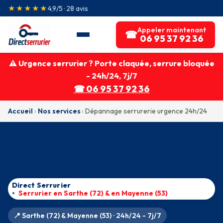
★★★★★
4,9/5 · 28 avis
Appeler maintenant
☎
06 95 37 92 36
⚠ Urgence serrurier ? Porte claquée, serrure bloquée
- 24h/24, 7j/7
☎ 06 95 37 92 36
Accueil
›
Nos services
›
Dépannage serrurerie urgence 24h/24
Direct Serrurier
Serrurier en Sarthe (72) & en Mayenne (53)
📍 Sarthe (72) & Mayenne (53) · 24h/24 - 7j/7