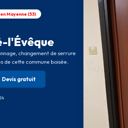
& en Mayenne (53)
é-l'Évêque
pannage, changement de serrure
étés de cette commune boisée.
Devis gratuit
/24