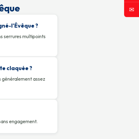
vêque
✉
igné-l'Évêque ?
s serrures multipoints
te claquée ?
ns généralement assez
n, sans engagement.