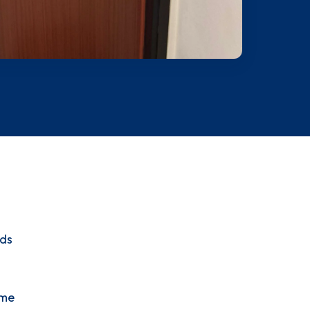
nds
mme