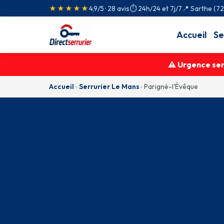
★★★★★
4,9/5 · 28 avis
⏱ 24h/24 et 7j/7
📍 Sarthe (7
Accueil
Se
⚠ Urgence serr
Accueil
›
Serrurier Le Mans
›
Parigné-l'Évêque