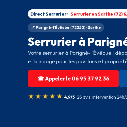
Direct Serrurier
Serrurier en Sarthe (72) 
📍 Parigné-l'Évêque (72250) · Sarthe
Serrurier à Parign
Votre serrurier à Parigné-l'Évêque : dé
et blindage pour les pavillons et propri
☎ Appeler le 06 95 37 92 36
★★★★★
4,9/5
· 28 avis · intervention 24h