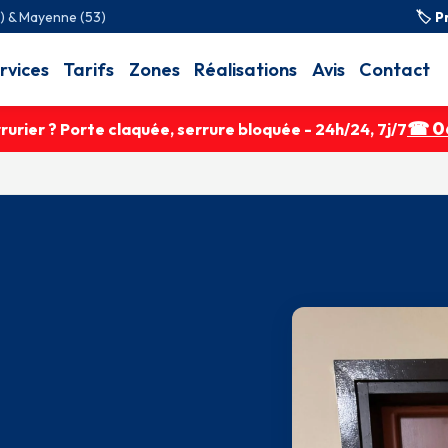
2) & Mayenne (53)
🏷 P
rvices
Tarifs
Zones
Réalisations
Avis
Contact
☎ 06
urier ? Porte claquée, serrure bloquée - 24h/24, 7j/7