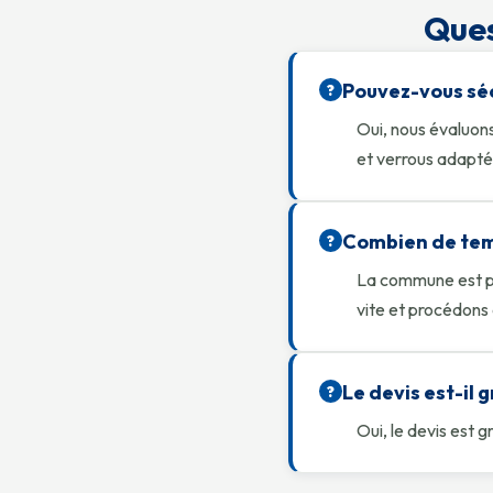
Ques
Pouvez-vous séc
?
Oui, nous évaluons
et verrous adaptés
Combien de temp
?
La commune est pr
vite et procédons
Le devis est-il 
?
Oui, le devis est 