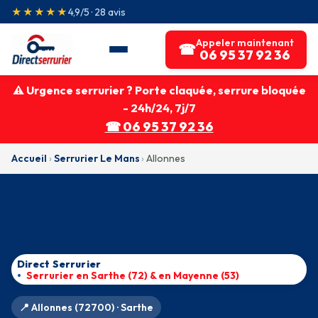
★★★★★
4,9/5 · 28 avis
Appeler maintenant
☎
06 95 37 92 36
⚠ Urgence serrurier ? Porte claquée, serrure bloquée
- 24h/24, 7j/7
☎ 06 95 37 92 36
Accueil
›
Serrurier Le Mans
›
Allonnes
Direct Serrurier
Serrurier en Sarthe (72) & en Mayenne (53)
📍 Allonnes (72700) · Sarthe