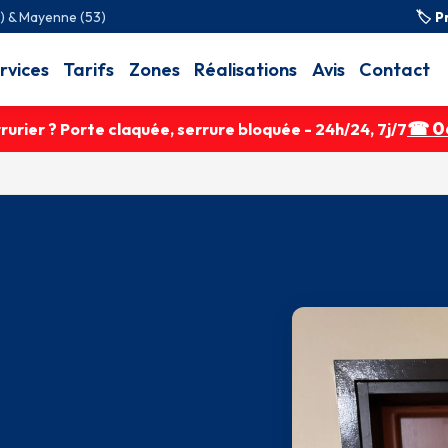
2) & Mayenne (53)
🏷 P
rvices
Tarifs
Zones
Réalisations
Avis
Contact
☎ 06
urier ? Porte claquée, serrure bloquée - 24h/24, 7j/7