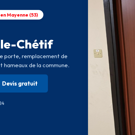
& en Mayenne (53)
-le-Chétif
e de porte, remplacement de
s et hameaux de la commune.
Devis gratuit
/24