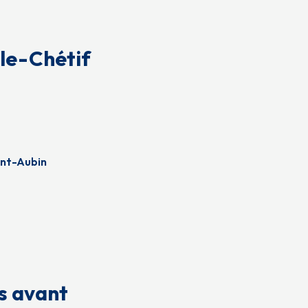
-le-Chétif
int-Aubin
és avant