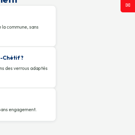
✉
de la commune, sans
-Chétif ?
sons des verrous adaptés
n, sans engagement.