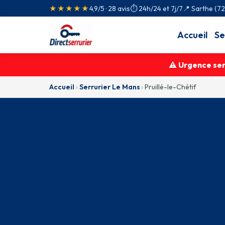
★★★★★
4,9/5 · 28 avis
⏱ 24h/24 et 7j/7
📍 Sarthe (7
Accueil
Se
⚠ Urgence serr
Accueil
›
Serrurier Le Mans
›
Pruillé-le-Chétif