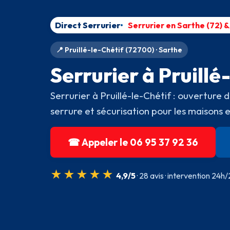
Direct Serrurier
Serrurier en Sarthe (72) 
📍 Pruillé-le-Chétif (72700) · Sarthe
Serrurier à Pruillé
Serrurier à Pruillé-le-Chétif : ouvertur
serrure et sécurisation pour les maison
☎ Appeler le 06 95 37 92 36
★★★★★
4,9/5
· 28 avis · intervention 24h