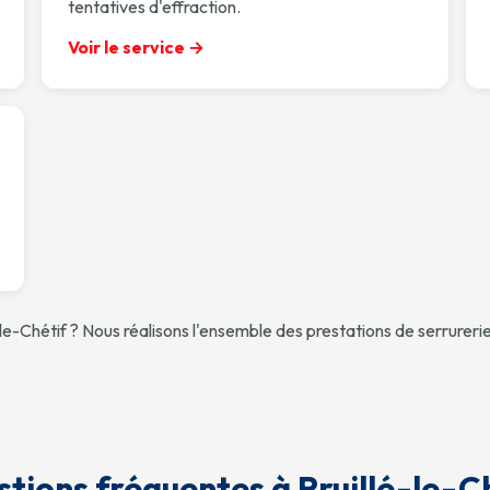
tentatives d'effraction.
Voir le service →
-le-Chétif ? Nous réalisons l'ensemble des prestations de serrureri
tions fréquentes à Pruillé-le-C