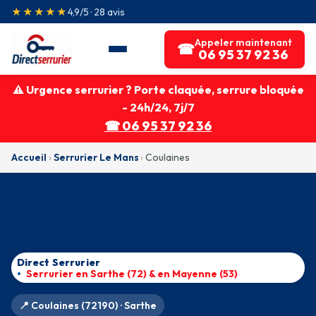
★★★★★
4,9/5 · 28 avis
Appeler maintenant
☎
06 95 37 92 36
⚠ Urgence serrurier ? Porte claquée, serrure bloquée
- 24h/24, 7j/7
☎ 06 95 37 92 36
Accueil
›
Serrurier Le Mans
›
Coulaines
Direct Serrurier
Serrurier en Sarthe (72) & en Mayenne (53)
📍 Coulaines (72190) · Sarthe