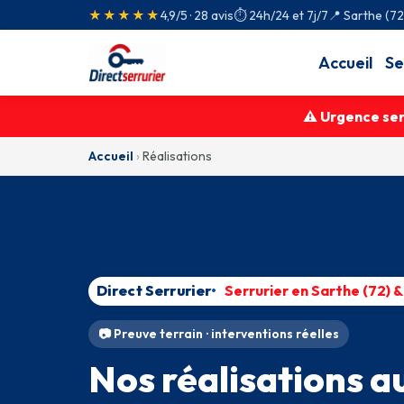
★★★★★
4,9/5 · 28 avis
⏱ 24h/24 et 7j/7
📍 Sarthe (7
Accueil
Se
⚠ Urgence serr
Accueil
›
Réalisations
Direct Serrurier
Serrurier en Sarthe (72) 
📷 Preuve terrain · interventions réelles
Nos réalisations a