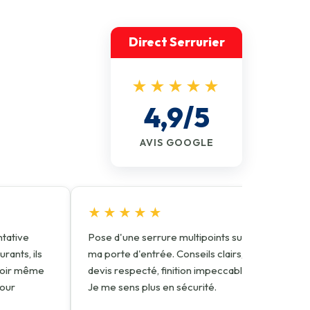
Direct Serrurier
★★★★★
4,9/5
AVIS GOOGLE
★★★★★
ntative
Pose d'une serrure multipoints sur
Ser
urants, ils
ma porte d'entrée. Conseils clairs,
n'e
 soir même
devis respecté, finition impeccable.
Tar
pour
Je me sens plus en sécurité.
Rie