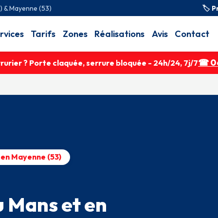
2) & Mayenne (53)
🏷 P
rvices
Tarifs
Zones
Réalisations
Avis
Contact
☎ 06
urier ? Porte claquée, serrure bloquée - 24h/24, 7j/7
& en Mayenne (53)
Direct Serrurier
u Mans et en
★★★★★