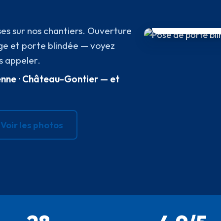
4,9/5
AVIS GOOGLE
ises sur nos chantiers. Ouverture
ge et porte blindée — voyez
s appeler.
yenne · Château-Gontier
— et
Voir les photos