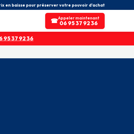
rix en baisse pour préserver votre pouvoir d'achat
Appeler maintenant
☎
06 95 37 92 36
 95 37 92 36