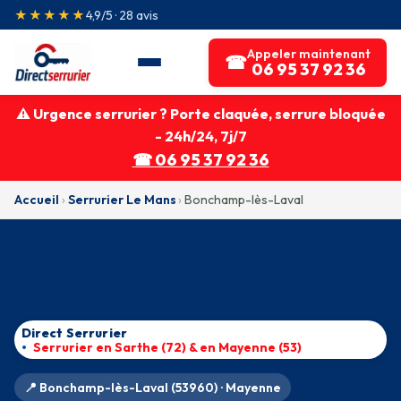
★★★★★
4,9/5 · 28 avis
Appeler maintenant
☎
06 95 37 92 36
⚠ Urgence serrurier ? Porte claquée, serrure bloquée
- 24h/24, 7j/7
☎ 06 95 37 92 36
Accueil
›
Serrurier Le Mans
›
Bonchamp-lès-Laval
Direct Serrurier
Serrurier en Sarthe (72) & en Mayenne (53)
📍 Bonchamp-lès-Laval (53960) · Mayenne